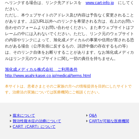
へリンクする場合は、リンク先アドレスを
www.cart-info.jp
にしてく
ださい。
ただし、本ウェブサイトのアドレス及び内容は予告なく変更されること
があります。上記URL以外へのリンクを希望される方は、右上のお問い
合わせのフォームよりお問い合わせください。また本ウェブサイトはフ
レームの中には入れないでください。ただし、リンク元のウェブサイト
の内容やリンクによって、旭化成メディカルの事業や信用が害される恐
れがある場合（公序良俗に反するもの、誹謗中傷の存在するもの等）
は、そのリンク自体をお断りすることがあります。なお旭化成メディカ
ルはリンク元のウェブサイトに関し一切の責任を持ちません。
旭化成メディカル株式会社 ご利用条件
http://www.asahi-kasei.co.jp/medical/terms.html
本サイトは、患者さまとそのご家族の方への情報提供を目的にしたサイトで
す。治療法の実施については医療機関にご相談ください。
腹水について
Q&A
難治性腹水症の治療について
CARTが可能な医療機関
CART（CART）について