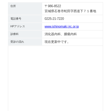
〒986-8522
住所
宮城県石巻市蛇田字西道下７１番地
0225-21-7220
電話番号
www.ishinomaki.jrc.or.jp
HPアドレス
消化器内科、腫瘍内科
診療科
現在更新中です。
受診の流れ