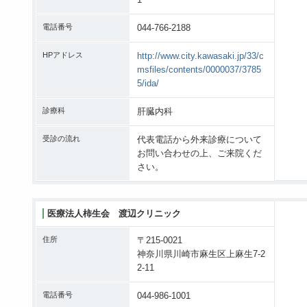
電話番号
044-766-2188
HPアドレス
http://www.city.kawasaki.jp/33/c
msfiles/contents/0000037/3785
5/ida/
診療科
肝臓内科
受診の流れ
代表電話から外来診療について
お問い合わせの上、ご来院くだ
さい。
医療法人柿生会 渡辺クリニック
住所
〒215-0021
神奈川県川崎市麻生区上麻生7-2
2-11
電話番号
044-986-1001