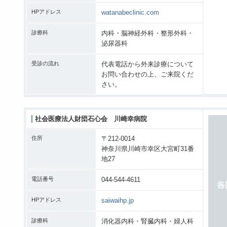
HPアドレス
watanabeclinic.com
診療科
内科・脳神経外科・整形外科・
泌尿器科
受診の流れ
代表電話から外来診療について
お問い合わせの上、ご来院くだ
さい。
社会医療法人財団石心会 川崎幸病院
住所
〒212-0014
神奈川県川崎市幸区大宮町31番
地27
電話番号
044-544-4611
HPアドレス
saiwaihp.jp
診療科
消化器内科・腎臓内科・婦人科