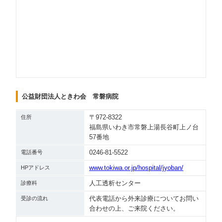
公益財団法人ときわ会 常磐病院
〒972-8322
住所
福島県いわき市常磐上湯長谷町上ノ台
57番地
0246-81-5522
電話番号
www.tokiwa.or.jp/hospital/jyoban/
HPアドレス
人工透析センター
診療科
代表電話から外来診療についてお問い
受診の流れ
合わせの上、ご来院ください。